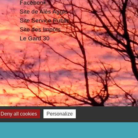
Facebook
Site de Alès Agglo
Site Service Public
Site des Impôts
Le Gard 30
 cookies
Deny all cookies
Personalize