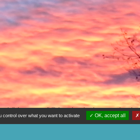
ntialité
-
Accessibilité
-
Plan du site
-
Gestion des
 control over what you want to activate
OK, accept all
Site créé en partenariat avec Réseau des Communes