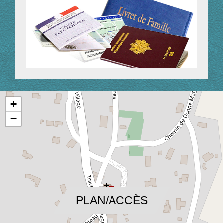
+
−
location_on
PLAN/ACCÈS