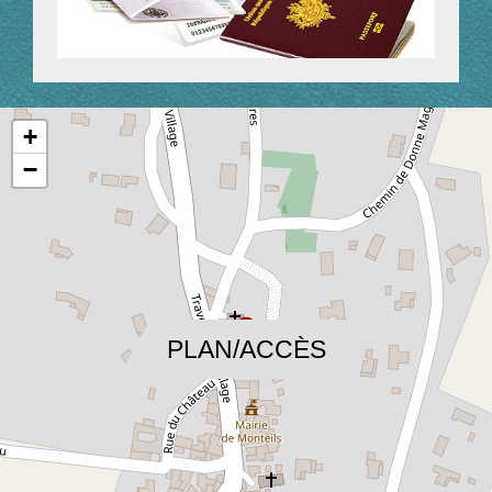
+
−
location_on
PLAN/ACCÈS