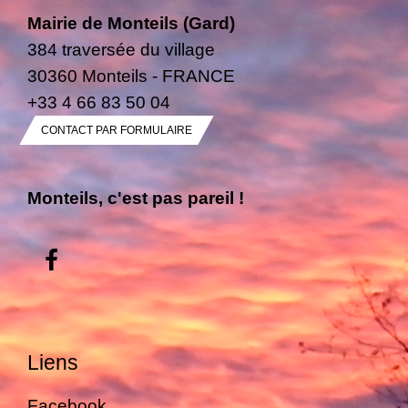
Mairie de Monteils (Gard)
384 traversée du village
30360 Monteils - FRANCE
+33 4 66 83 50 04
CONTACT PAR FORMULAIRE
Monteils, c'est pas pareil !
Liens
Facebook