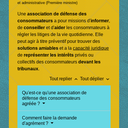
et administrative (Première ministre)
Une
association de défense des
consommateurs
a pour missions d'
informer
,
de
conseiller
et d'
aider
les consommateurs à
régler les litiges de la vie quotidienne
. Elle
peut agir à titre préventif pour trouver des
solutions amiables
et a la
capacité juridique
de
représenter les intérêts
privés ou
collectifs des consommateurs
devant les
tribunaux
.
keyboard_arrow_up
keyboard_arrow_down
Tout replier
Tout déplier
Qu'est-ce qu'une association de
défense des consommateurs
agréée ?
Comment faire la demande
d'agrément ?