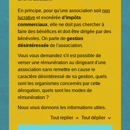
En principe, pour qu'une association soit
non
lucrative
et exonérée
d'impôts
commerciaux
, elle ne doit pas chercher à
faire des bénéfices et doit être dirigée par des
bénévoles. On parle de
gestion
désintéressée
de l'association.
Vous vous demandez s'il est possible de
verser une rémunération au dirigeant d'une
association sans remettre en cause le
caractère désintéressé de sa gestion, quels
sont les organismes concernés par cette
dérogation, quels sont les modes de
rémunération ?
Nous vous donnons les informations utiles.
keyboard_arrow_up
keyboard_arrow_down
Tout replier
Tout déplier