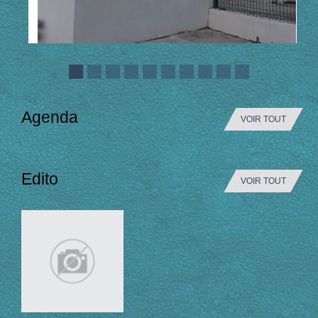
Agenda
VOIR TOUT
Edito
VOIR TOUT