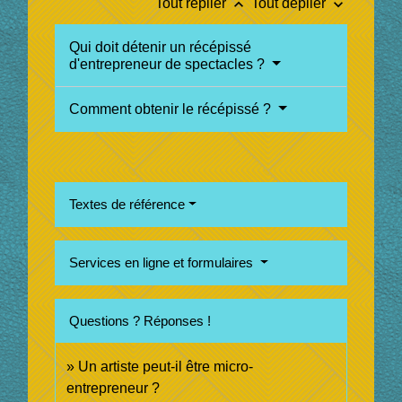
keyboard_arrow_up
keyboard_arrow_down
Tout replier
Tout déplier
Qui doit détenir un récépissé
d'entrepreneur de spectacles ?
Comment obtenir le récépissé ?
Textes de référence
Services en ligne et formulaires
Questions ? Réponses !
Un artiste peut-il être micro-
entrepreneur ?