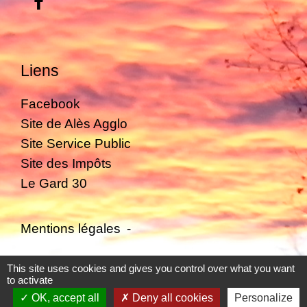
Liens
Facebook
Site de Alès Agglo
Site Service Public
Site des Impôts
Le Gard 30
Mentions légales
-
Politique de confidentialité
-
Accessibilité
-
This site uses cookies and gives you control over what you want
to activate
Plan du site
-
Gestion des cookies
OK, accept all
Deny all cookies
Personalize