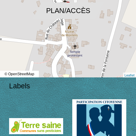
location_on
PLAN/ACCÈS
© OpenStreetMap
Leaflet
Labels