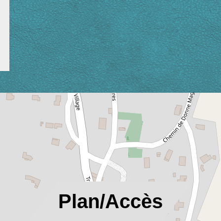
location_on
Plan/Accès