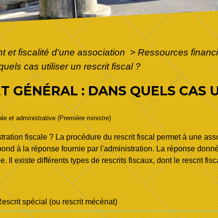
 et fiscalité d'une association
>
Ressources financi
els cas utiliser un rescrit fiscal ?
T GÉNÉRAL : DANS QUELS CAS U
gale et administrative (Première ministre)
ration fiscale ? La procédure du rescrit fiscal permet à une ass
ond à la réponse fournie par l'administration. La réponse donné
 Il existe différents types de rescrits fiscaux, dont le rescrit fis
escrit spécial (ou rescrit mécénat)