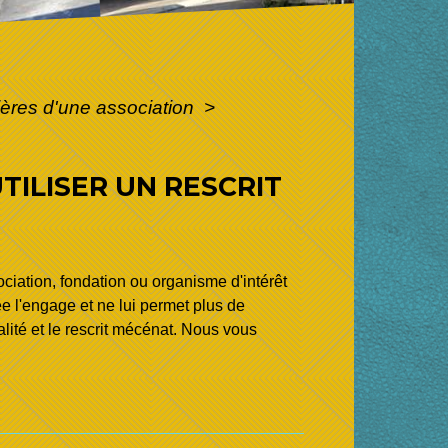
ères d'une association
>
TILISER UN RESCRIT
ociation, fondation ou organisme d'intérêt
e l'engage et ne lui permet plus de
calité et le rescrit mécénat. Nous vous