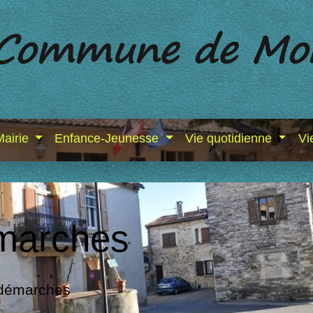
Mairie
Enfance-Jeunesse
Vie quotidienne
Vi
marches
 démarches