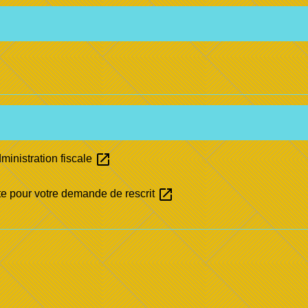
open_in_new
ministration fiscale
open_in_new
e pour votre demande de rescrit