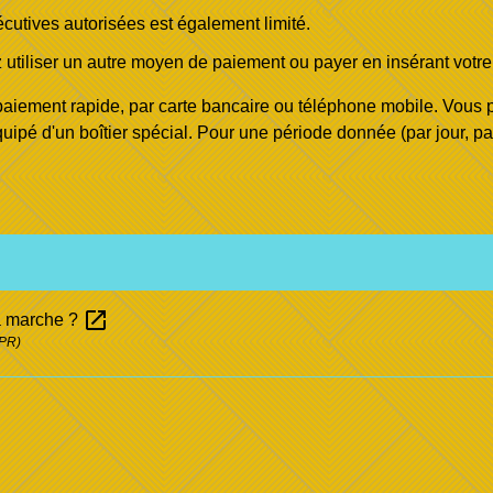
utives autorisées est également limité.
utiliser un autre moyen de paiement ou payer en insérant votre
iement rapide, par carte bancaire ou téléphone mobile. Vous pou
ipé d'un boîtier spécial. Pour une période donnée (par jour, p
open_in_new
a marche ?
CPR)