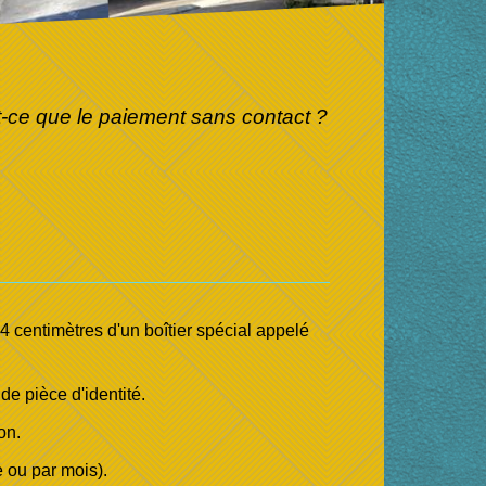
-ce que le paiement sans contact ?
 centimètres d'un boîtier spécial appelé
e pièce d'identité.
on.
 ou par mois).