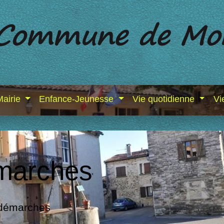
Mairie
Enfance-Jeunesse
Vie quotidienne
Vi
marches
 démarches