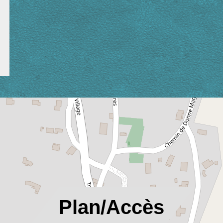
location_on
Plan/Accès