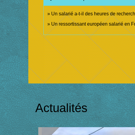
Un salarié a-t-il des heures de recher
Un ressortissant européen salarié en Fr
Actualités