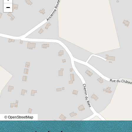
−
© OpenStreetMap