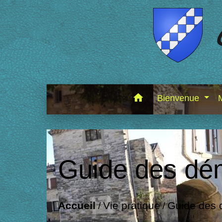
home
Bienvenue
Guide des dé
Accueil
Vie pratique
Guide des
/
/