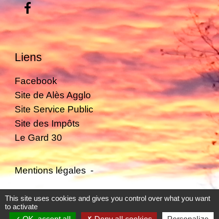
Liens
Facebook
Site de Alès Agglo
Site Service Public
Site des Impôts
Le Gard 30
Mentions légales
-
Politique de confidentialité
-
Accessibilité
-
This site uses cookies and gives you control over what you want
to activate
Plan du site
-
Gestion des cookies