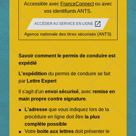
Accessible avec
FranceConnect
ou avec
vos identifiants ANTS.
open_in_new
ACCÉDER AU SERVICE EN LIGNE
Agence nationale des titres sécurisés (ANTS)
Savoir comment le permis de conduire est
expédié
L'expédition
du permis de conduire se fait
par
Lettre Expert
Il s'agit d'un
envoi sécurisé
, avec
remise en
main propre contre signature
.
L'adresse
que vous indiquez lors de la
procédure en ligne doit être
la plus
complète possible
Votre
boite aux lettres
doit présenter le