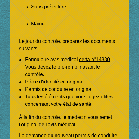
arrow_right
Sous-préfecture
arrow_right
Mairie
Le jour du contrôle, préparez les documents
suivants :
Formulaire avis médical
cerfa n°14880
.
Vous devez le pré-remplir avant le
contrôle.
Pièce d'identité en original
Permis de conduire en original
Tous les éléments que vous jugez utiles
concernant votre état de santé
À la fin du contrôle, le médecin vous remet
l'original de l'avis médical.
La demande du nouveau permis de conduire