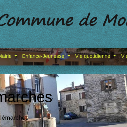
Mairie
Enfance-Jeunesse
Vie quotidienne
Vi
marches
 démarches