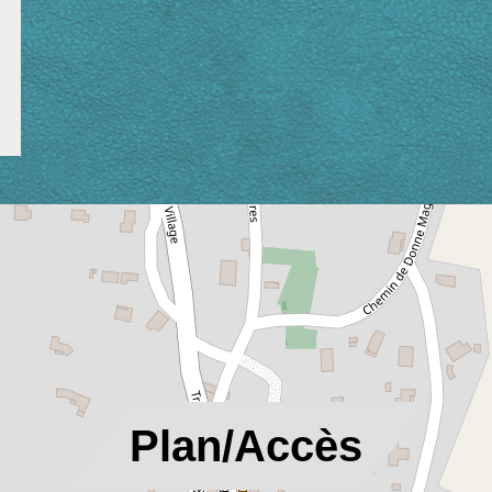
location_on
Plan/Accès