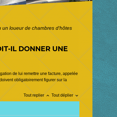
u un loueur de chambres d'hôtes
IT-IL DONNER UNE
igation de lui remettre une facture, appelée
doivent obligatoirement figurer sur la
keyboard_arrow_up
keyboard_arrow_down
Tout replier
Tout déplier