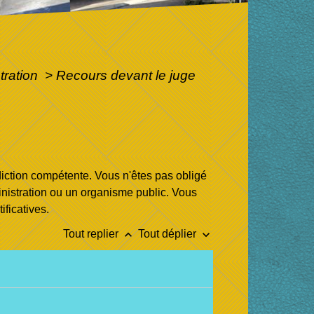
stration
>
Recours devant le juge
idiction compétente. Vous n'êtes pas obligé
inistration ou un organisme public. Vous
ificatives.
keyboard_arrow_up
keyboard_arrow_down
Tout replier
Tout déplier