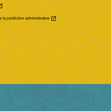
in_new
open_in_new
la juridiction administrative