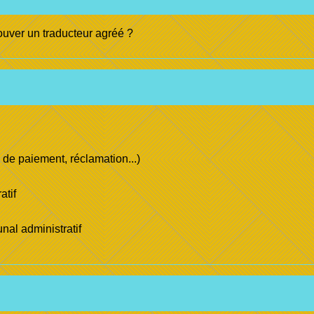
uver un traducteur agréé ?
és de paiement, réclamation...)
atif
nal administratif