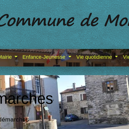
Mairie
Enfance-Jeunesse
Vie quotidienne
Vi
marches
 démarches