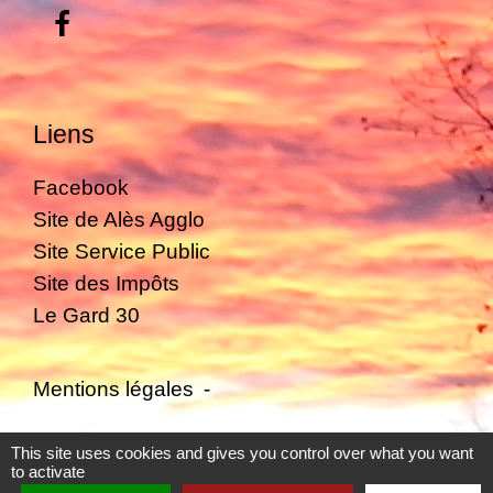
Liens
Facebook
Site de Alès Agglo
Site Service Public
Site des Impôts
Le Gard 30
Mentions légales
-
Politique de confidentialité
-
Accessibilité
-
This site uses cookies and gives you control over what you want
to activate
Plan du site
-
Gestion des cookies