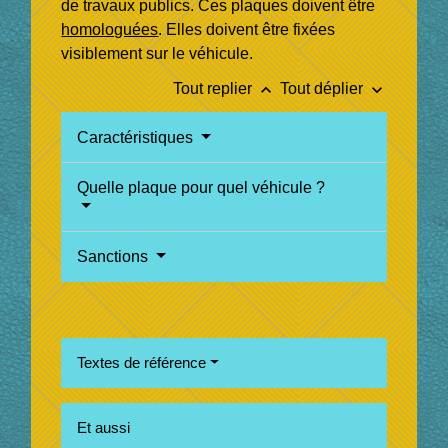
de travaux publics. Ces plaques doivent être
homologuées
. Elles doivent être fixées
visiblement sur le véhicule.
keyboard_arrow_up
keyboard_arrow_down
Tout replier
Tout déplier
Caractéristiques
Quelle plaque pour quel véhicule ?
Sanctions
Textes de référence
Et aussi