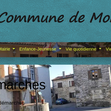
Mairie
Enfance-Jeunesse
Vie quotidienne
Vi
marches
 démarches