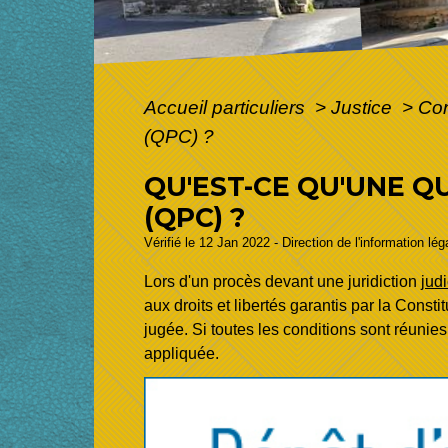
Accueil particuliers
>
Justice
>
Con
(QPC) ?
QU'EST-CE QU'UNE Q
(QPC) ?
Vérifié le 12 Jan 2022 - Direction de l'information lé
Lors d'un procès devant une juridiction
judi
aux droits et libertés garantis par la Const
jugée. Si toutes les conditions sont réunies,
appliquée.