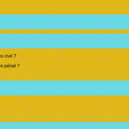
s civil ?
ès pénal ?