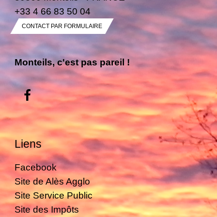
+33 4 66 83 50 04
CONTACT PAR FORMULAIRE
Monteils, c'est pas pareil !
Liens
Facebook
Site de Alès Agglo
Site Service Public
Site des Impôts