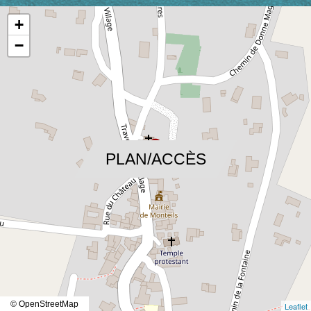
+
−
location_on
PLAN/ACCÈS
© OpenStreetMap
Leaflet