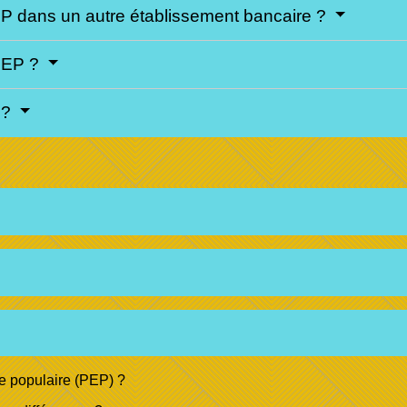
LEP dans un autre établissement bancaire ?
 LEP ?
P ?
e populaire (PEP) ?