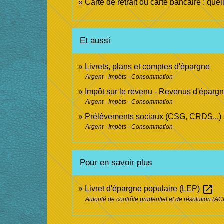
Carte de retrait ou carte bancaire : quel
Et aussi
Livrets, plans et comptes d'épargne
Argent - Impôts - Consommation
Impôt sur le revenu - Revenus d'éparg
Argent - Impôts - Consommation
Prélèvements sociaux (CSG, CRDS...) s
Argent - Impôts - Consommation
Pour en savoir plus
open_in_new
Livret d'épargne populaire (LEP)
Autorité de contrôle prudentiel et de résolution (A