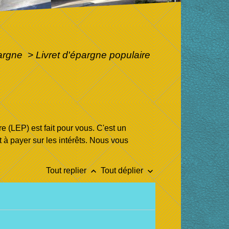
pargne
>
Livret d'épargne populaire
e (LEP) est fait pour vous. C'est un
t à payer sur les intérêts. Nous vous
keyboard_arrow_up
keyboard_arrow_down
Tout replier
Tout déplier