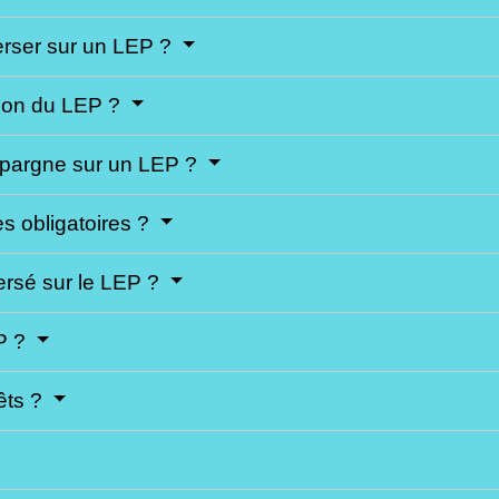
erser sur un LEP ?
tion du LEP ?
épargne sur un LEP ?
es obligatoires ?
 versé sur le LEP ?
EP ?
rêts ?