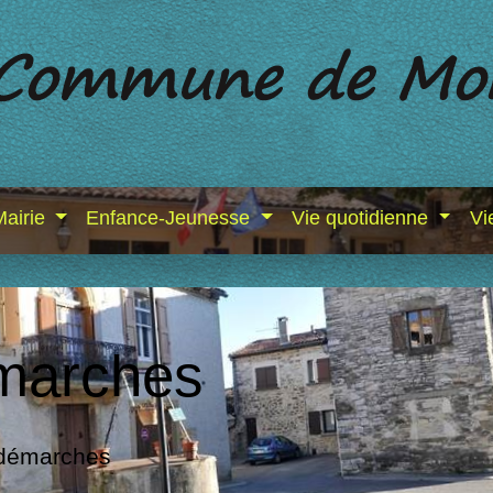
Mairie
Enfance-Jeunesse
Vie quotidienne
Vi
marches
 démarches