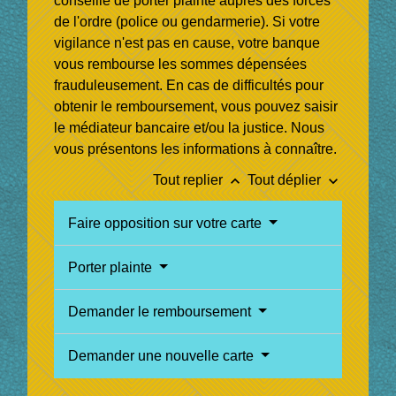
conseillé de porter plainte auprès des forces
de l'ordre (police ou gendarmerie). Si votre
vigilance n'est pas en cause, votre banque
vous rembourse les sommes dépensées
frauduleusement. En cas de difficultés pour
obtenir le remboursement, vous pouvez saisir
le médiateur bancaire et/ou la justice. Nous
vous présentons les informations à connaître.
keyboard_arrow_up
keyboard_arrow_down
Tout replier
Tout déplier
Faire opposition sur votre carte
Porter plainte
Demander le remboursement
Demander une nouvelle carte