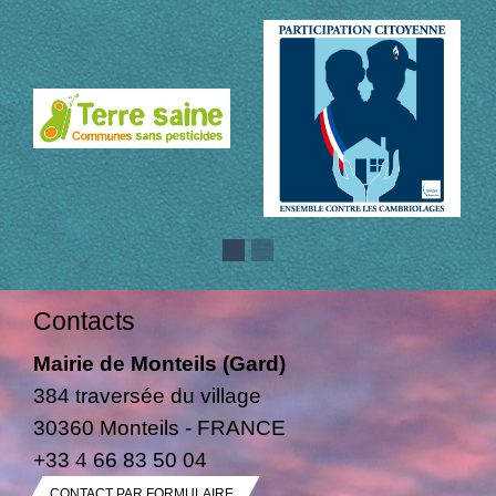
Contacts
Mairie de Monteils (Gard)
384 traversée du village
30360 Monteils - FRANCE
+33 4 66 83 50 04
CONTACT PAR FORMULAIRE