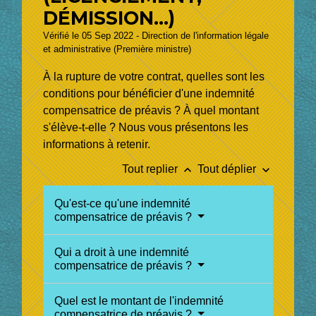
DÉMISSION...)
Vérifié le 05 Sep 2022 - Direction de l'information légale
et administrative (Première ministre)
À la rupture de votre contrat, quelles sont les
conditions pour bénéficier d'une indemnité
compensatrice de préavis ? À quel montant
s'élève-t-elle ? Nous vous présentons les
informations à retenir.
keyboard_arrow_up
keyboard_arrow_down
Tout replier
Tout déplier
Qu'est-ce qu'une indemnité
compensatrice de préavis ?
Qui a droit à une indemnité
compensatrice de préavis ?
Quel est le montant de l'indemnité
compensatrice de préavis ?