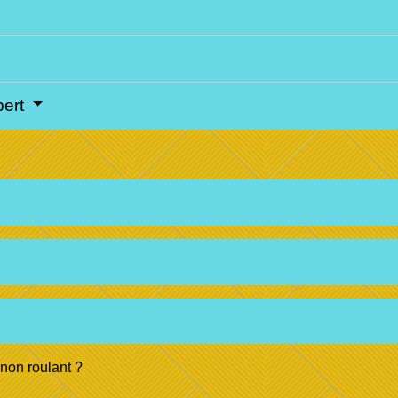
pert
non roulant ?