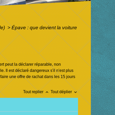
le)
>
Épave : que devient la voiture
ert peut la déclarer réparable, non
. Il est déclaré dangereux s'il n'est plus
faire une offre de rachat dans les 15 jours
keyboard_arrow_up
keyboard_arrow_down
Tout replier
Tout déplier