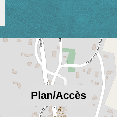
location_on
Plan/Accès