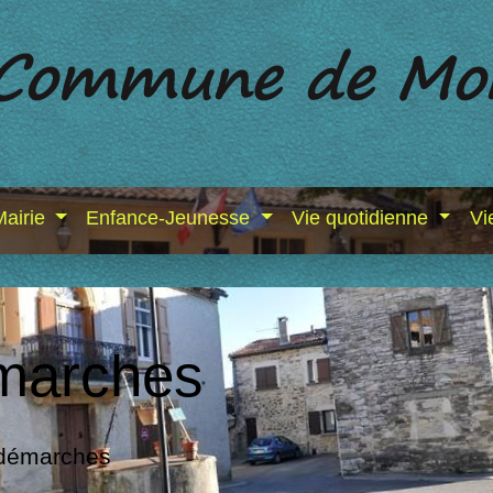
Mairie
Enfance-Jeunesse
Vie quotidienne
Vi
marches
 démarches