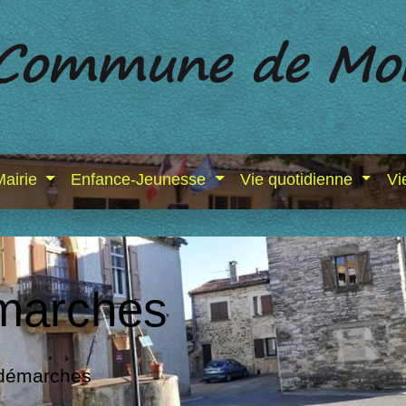
Mairie
Enfance-Jeunesse
Vie quotidienne
Vi
marches
 démarches