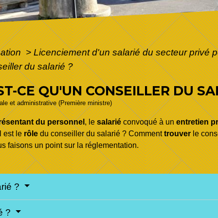
mation
>
Licenciement d'un salarié du secteur privé 
iller du salarié ?
ST-CE QU'UN CONSEILLER DU SA
gale et administrative (Première ministre)
résentant du personnel
, le
salarié
convoqué à un
entretien p
l est le
rôle
du conseiller du salarié ? Comment
trouver
le conse
 faisons un point sur la réglementation.
arié ?
ié ?