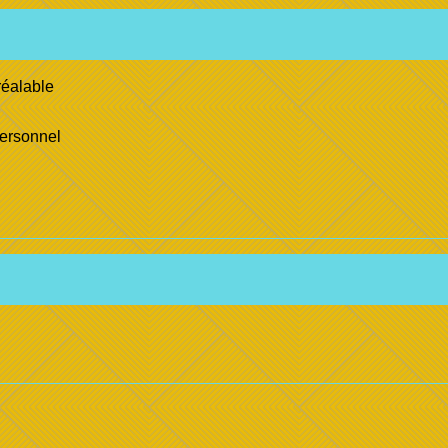
réalable
personnel