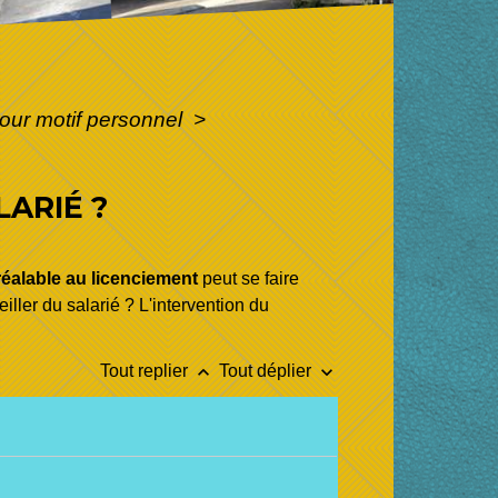
pour motif personnel
>
LARIÉ ?
réalable au licenciement
peut se faire
iller du salarié ? L'intervention du
keyboard_arrow_up
keyboard_arrow_down
Tout replier
Tout déplier