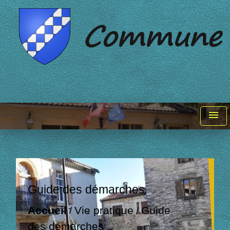
menu
Guide des démarches
Accueil
Vie pratique
Guide
/
/
des démarches