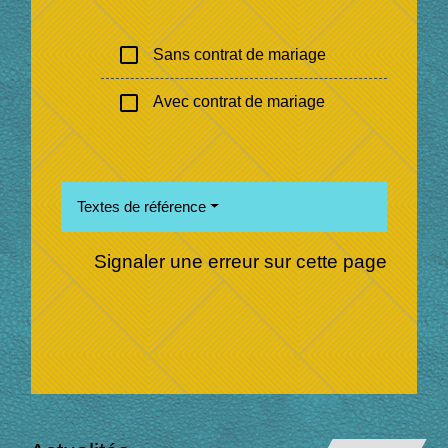
check_box_outline_blank
Sans contrat de mariage
check_box_outline_blank
Avec contrat de mariage
Textes de référence
Signaler une erreur sur cette page