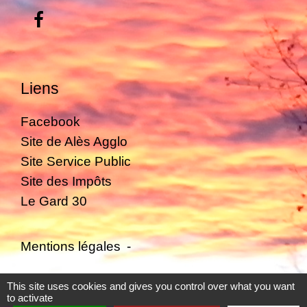
Liens
Facebook
Site de Alès Agglo
Site Service Public
Site des Impôts
Le Gard 30
Mentions légales
-
Politique de confidentialité
-
Accessibilité
-
This site uses cookies and gives you control over what you want
to activate