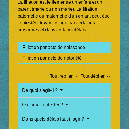
La filiation est le lien entre un enfant et un
parent (marié ou non marié). La filiation
paternelle ou maternelle d'un enfant peut être
contestée devant le juge par certaines
personnes et dans certains délais.
Filiation par acte de naissance
Filiation par acte de notoriété
keyboard_arrow_up
keyboard_arrow_down
Tout replier
Tout déplier
De quoi s'agit-il ?
Qui peut contester ?
Dans quels délais faut-il agir ?