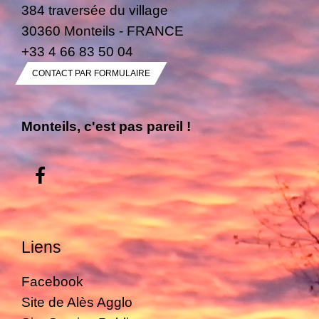
384 traversée du village
30360 Monteils - FRANCE
+33 4 66 83 50 04
CONTACT PAR FORMULAIRE
Monteils, c'est pas pareil !
Liens
Facebook
Site de Alès Agglo