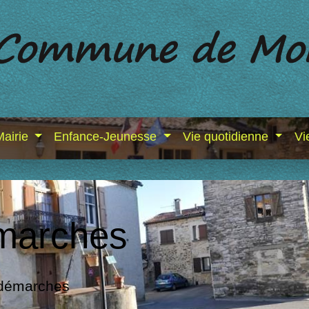
Mairie
Enfance-Jeunesse
Vie quotidienne
Vi
marches
 démarches