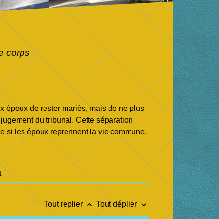
e corps
x époux de rester mariés, mais de ne plus
jugement du tribunal. Cette séparation
sse si les époux reprennent la vie commune,
t
keyboard_arrow_up
keyboard_arrow_down
Tout replier
Tout déplier