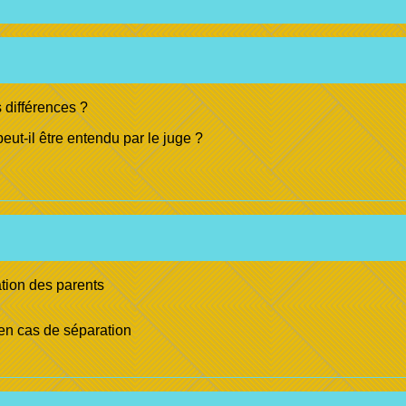
 différences ?
eut-il être entendu par le juge ?
tion des parents
en cas de séparation