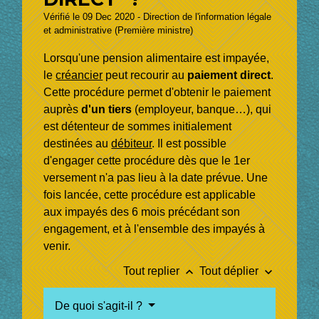
Vérifié le 09 Dec 2020 - Direction de l'information légale
et administrative (Première ministre)
Lorsqu'une pension alimentaire est impayée,
le
créancier
peut recourir au
paiement direct
.
Cette procédure permet d'obtenir le paiement
auprès
d'un tiers
(employeur, banque…), qui
est détenteur de sommes initialement
destinées au
débiteur
. Il est possible
d'engager cette procédure dès que le 1
er
versement n'a pas lieu à la date prévue. Une
fois lancée, cette procédure est applicable
aux impayés des 6 mois précédant son
engagement, et à l'ensemble des impayés à
venir.
keyboard_arrow_up
keyboard_arrow_down
Tout replier
Tout déplier
De quoi s'agit-il ?