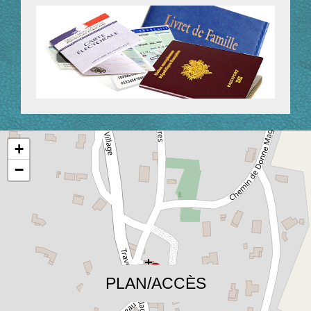
+
−
location_on
PLAN/ACCÈS