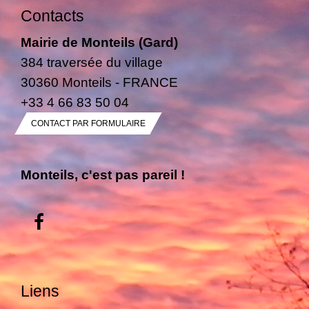
Contacts
Mairie de Monteils (Gard)
384 traversée du village
30360 Monteils - FRANCE
+33 4 66 83 50 04
CONTACT PAR FORMULAIRE
Monteils, c'est pas pareil !
Liens