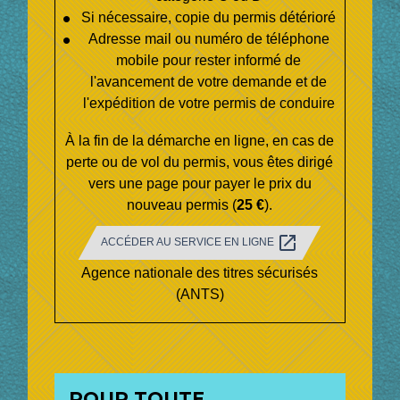
Si nécessaire, copie du permis détérioré
Adresse mail ou numéro de téléphone
mobile pour rester informé de
l'avancement de votre demande et de
l'expédition de votre permis de conduire
À la fin de la démarche en ligne, en cas de
perte ou de vol du permis, vous êtes dirigé
vers une page pour payer le prix du
nouveau permis (
25 €
).
open_in_new
ACCÉDER AU SERVICE EN LIGNE
Agence nationale des titres sécurisés
(ANTS)
POUR TOUTE