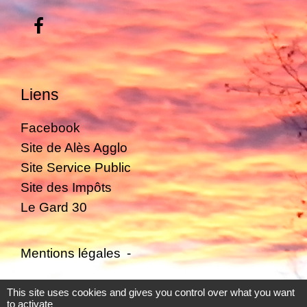
Liens
Facebook
Site de Alès Agglo
Site Service Public
Site des Impôts
Le Gard 30
Mentions légales
-
Politique de confidentialité
-
Accessibilité
-
This site uses cookies and gives you control over what you want
to activate