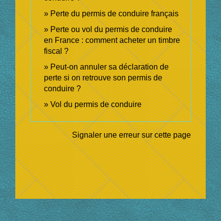
Perte du permis de conduire français
Perte ou vol du permis de conduire
en France : comment acheter un timbre
fiscal ?
Peut-on annuler sa déclaration de
perte si on retrouve son permis de
conduire ?
Vol du permis de conduire
Signaler une erreur sur cette page