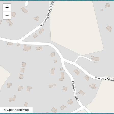
+
−
© OpenStreetMap