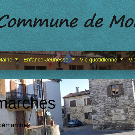
Mairie
Enfance-Jeunesse
Vie quotidienne
Vi
marches
 démarches