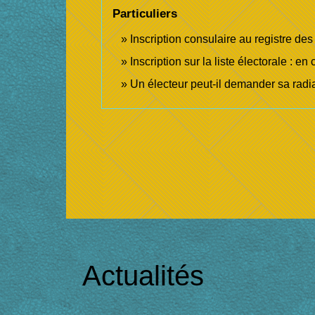
Particuliers
Inscription consulaire au registre de
Inscription sur la liste électorale :
Un électeur peut-il demander sa radia
Actualités