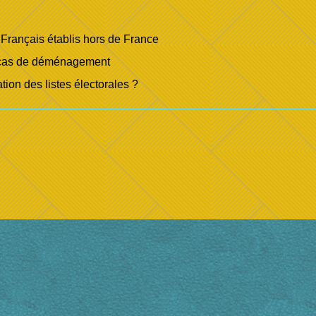
s Français établis hors de France
 en cas de déménagement
tion des listes électorales ?