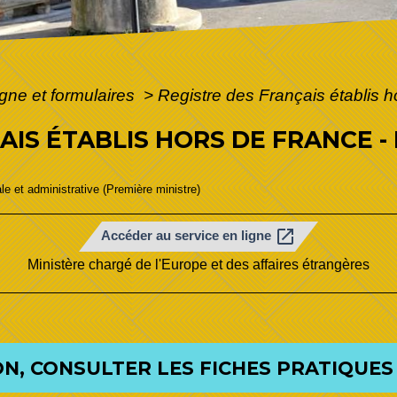
igne et formulaires
>
Registre des Français établis h
AIS ÉTABLIS HORS DE FRANCE -
ale et administrative (Première ministre)
open_in_new
Accéder au service en ligne
Ministère chargé de l'Europe et des affaires étrangères
N, CONSULTER LES FICHES PRATIQUES 