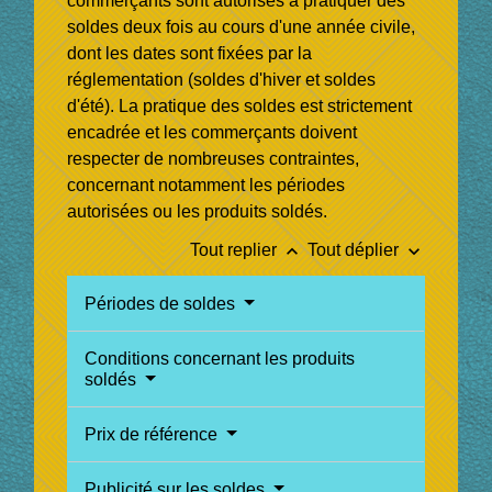
commerçants sont autorisés à pratiquer des
soldes deux fois au cours d'une année civile,
dont les dates sont fixées par la
réglementation (soldes d'hiver et soldes
d'été). La pratique des soldes est strictement
encadrée et les commerçants doivent
respecter de nombreuses contraintes,
concernant notamment les périodes
autorisées ou les produits soldés.
keyboard_arrow_up
keyboard_arrow_down
Tout replier
Tout déplier
Périodes de soldes
Conditions concernant les produits
soldés
Prix de référence
Publicité sur les soldes