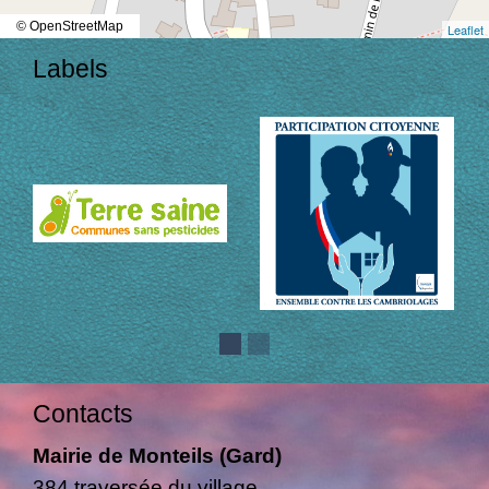
© OpenStreetMap
Leaflet
Labels
Contacts
Mairie de Monteils (Gard)
384 traversée du village