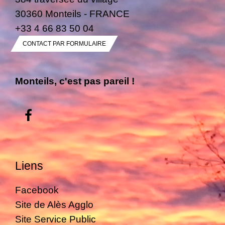
30360 Monteils - FRANCE
+33 4 66 83 50 04
CONTACT PAR FORMULAIRE
Monteils, c'est pas pareil !
Liens
Facebook
Site de Alès Agglo
Site Service Public