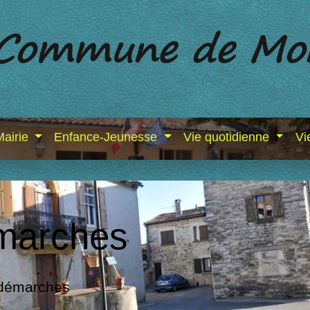
Mairie
Enfance-Jeunesse
Vie quotidienne
Vi
marches
 démarches