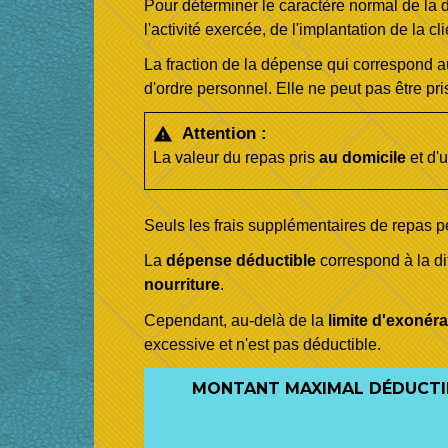
Pour déterminer le caractère normal de la d
l'activité exercée, de l'implantation de la c
La fraction de la dépense qui correspond au
d'ordre personnel. Elle ne peut pas être p
Attention :
warning
La valeur du repas pris
au domicile
et d'
Seuls les frais supplémentaires de repas p
La
dépense déductible
correspond à la di
nourriture
.
Cependant, au-delà de la
limite d'exonéra
excessive et n'est pas déductible.
MONTANT MAXIMAL DÉDUCTIBL