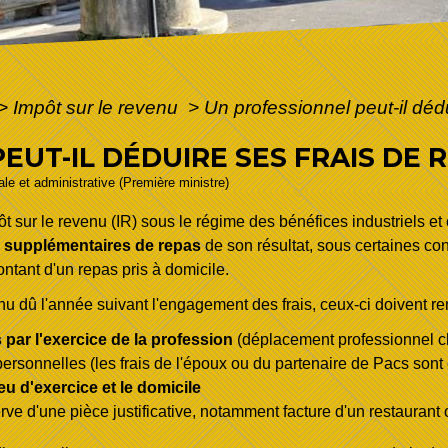
>
Impôt sur le revenu
>
Un professionnel peut-il déd
UT-IL DÉDUIRE SES FRAIS DE R
gale et administrative (Première ministre)
ôt sur le revenu (IR) sous le régime des bénéfices industriels 
is supplémentaires de repas
de son résultat, sous certaines co
ntant d'un repas pris à domicile.
enu dû l'année suivant l'engagement des frais, ceux-ci doivent re
par l'exercice de la profession
(déplacement professionnel che
rsonnelles (les frais de l'époux ou du partenaire de Pacs sont 
lieu d'exercice et le domicile
ve d'une pièce justificative, notamment facture d'un restaurant o