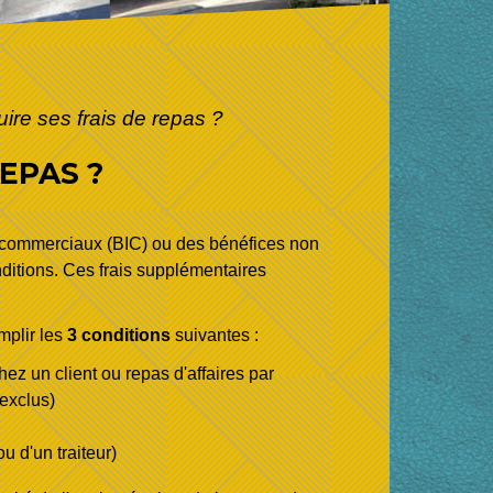
uire ses frais de repas ?
EPAS ?
et commerciaux (BIC) ou des bénéfices non
nditions. Ces frais supplémentaires
mplir les
3 conditions
suivantes :
z un client ou repas d'affaires par
exclus)
u d'un traiteur)