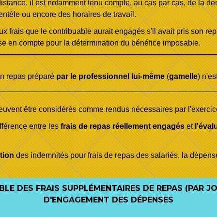
istance, il est notamment tenu compte, au cas par cas, de la den
lientèle ou encore des horaires de travail.
x frais que le contribuable aurait engagés s'il avait pris son r
rise en compte pour la détermination du bénéfice imposable.
un repas préparé
par le professionnel lui-même
(
gamelle
) n'e
euvent être considérés comme rendus nécessaires par l'exercice
fférence entre les
frais de repas réellement engagés
et
l'éval
tion
des indemnités pour frais de repas des salariés, la dépe
E DES FRAIS SUPPLÉMENTAIRES DE REPAS (PAR JO
D'ENGAGEMENT DES DÉPENSES