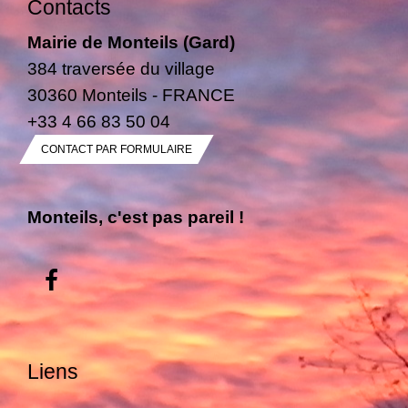
Contacts
Mairie de Monteils (Gard)
384 traversée du village
30360 Monteils - FRANCE
+33 4 66 83 50 04
CONTACT PAR FORMULAIRE
Monteils, c'est pas pareil !
Liens