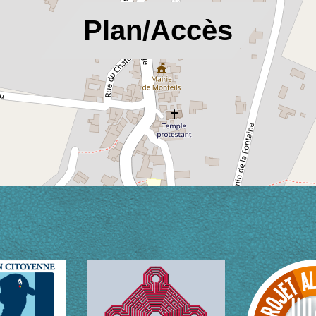
location_on
Plan/Accès