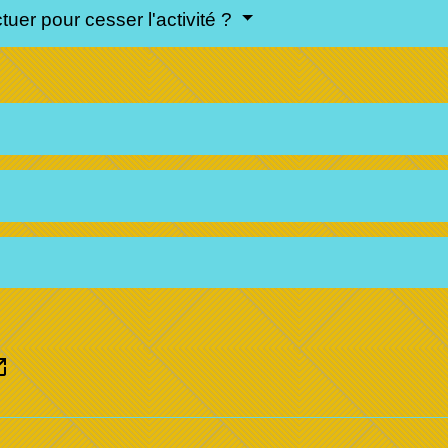
uer pour cesser l'activité ?
n_new