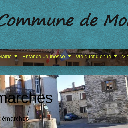
Mairie
Enfance-Jeunesse
Vie quotidienne
Vi
marches
 démarches