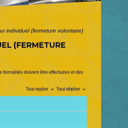
ur individuel (fermeture volontaire)
DUEL (FERMETURE
s formalités doivent être effectuées et des
keyboard_arrow_up
keyboard_arrow_down
Tout replier
Tout déplier