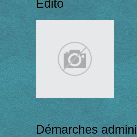
Edito
Démarches adminis