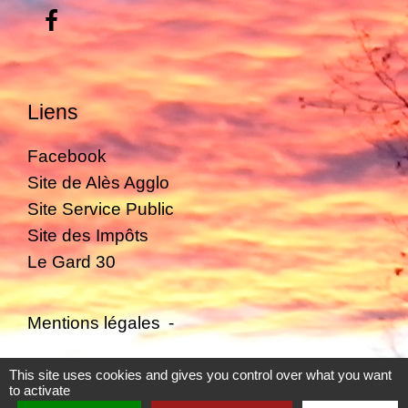
Liens
Facebook
Site de Alès Agglo
Site Service Public
Site des Impôts
Le Gard 30
Mentions légales
-
Politique de confidentialité
-
Accessibilité
-
This site uses cookies and gives you control over what you want
to activate
Plan du site
-
Gestion des cookies