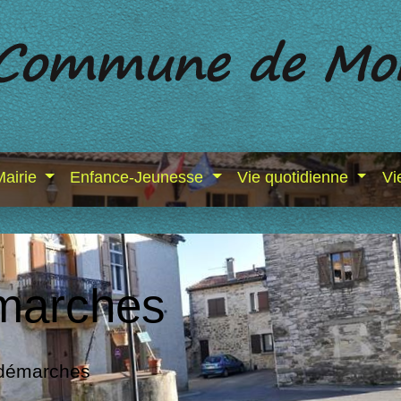
Mairie
Enfance-Jeunesse
Vie quotidienne
Vi
marches
 démarches