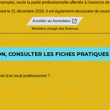
emple), seule la partie professionnelle affectée à l'exercice de l'
nt le 31 décembre 2016, il est également nécessaire de sousc
open_in_new
Accéder au formulaire
Ministère chargé des finances
N, CONSULTER LES FICHES PRATIQUES 
ve d'un local professionnel ?