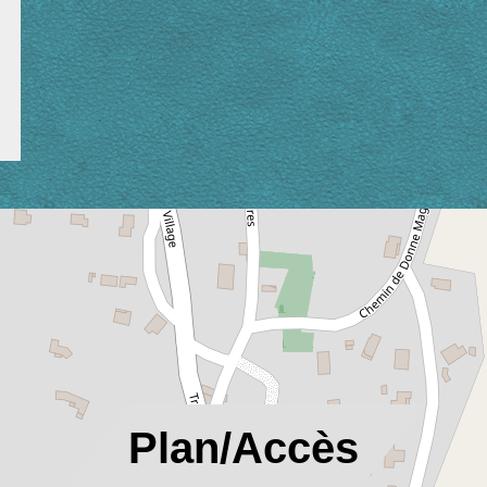
location_on
Plan/Accès