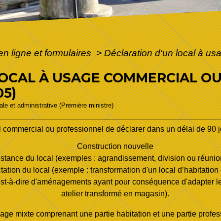
en ligne et formulaires
>
Déclaration d'un local à u
LOCAL À USAGE COMMERCIAL O
05)
gale et administrative (Première ministre)
al commercial ou professionnel de déclarer dans un délai de 90 jo
Construction nouvelle
ance du local (exemples : agrandissement, division ou réunion
tion du local (exemple : transformation d'un local d’habitation 
'est-à-dire d'aménagements ayant pour conséquence d'adapter le 
atelier transformé en magasin).
usage mixte comprenant une partie habitation et une partie profes