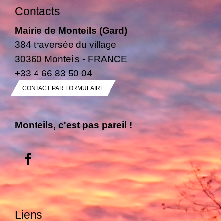
Contacts
Mairie de Monteils (Gard)
384 traversée du village
30360 Monteils - FRANCE
+33 4 66 83 50 04
CONTACT PAR FORMULAIRE
Monteils, c'est pas pareil !
Liens