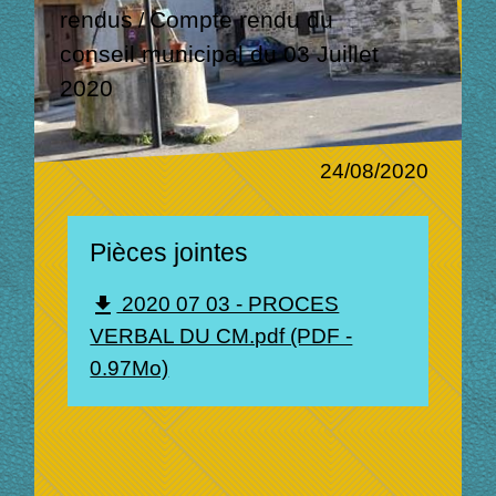
rendus
Compte rendu du
/
conseil municipal du 03 Juillet
2020
24/08/2020
Pièces jointes
2020 07 03 - PROCES
file_download
VERBAL DU CM.pdf (PDF -
0.97Mo)