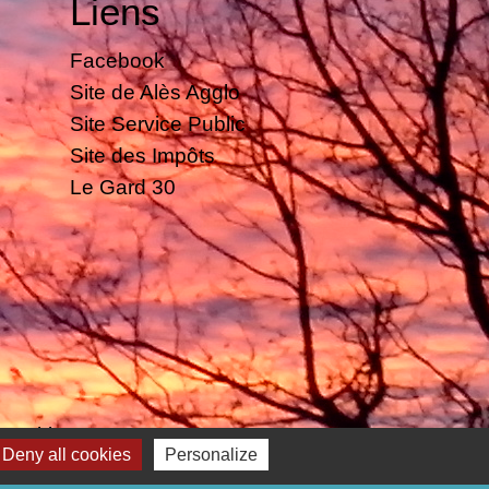
Liens
Facebook
Site de Alès Agglo
Site Service Public
Site des Impôts
Le Gard 30
 cookies
Deny all cookies
Personalize