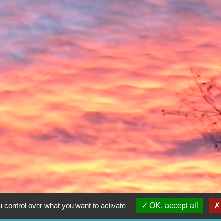
ntialité
-
Accessibilité
-
Plan du site
-
Gestion des
 control over what you want to activate
OK, accept all