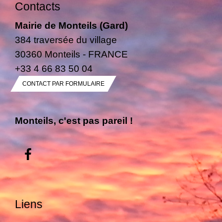
Contacts
Mairie de Monteils (Gard)
384 traversée du village
30360 Monteils - FRANCE
+33 4 66 83 50 04
CONTACT PAR FORMULAIRE
Monteils, c'est pas pareil !
Liens