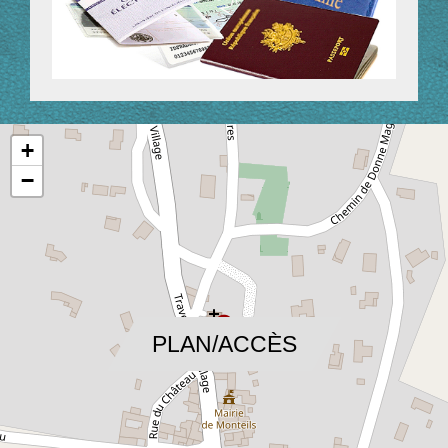
+
−
location_on
PLAN/ACCÈS