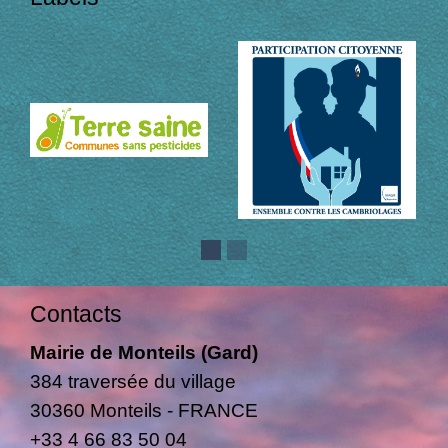
Contacts
Mairie de Monteils (Gard)
384 traversée du village
30360 Monteils - FRANCE
+33 4 66 83 50 04