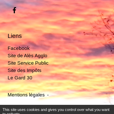
Liens
Facebook
Site de Alès Agglo
Site Service Public
Site des Impôts
Le Gard 30
Mentions légales
-
Politique de confidentialité
-
Accessibilité
-
This site uses cookies and gives you control over what you want
to activate