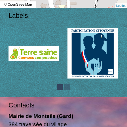
© OpenStreetMap
Leaflet
Labels
Contacts
Mairie de Monteils (Gard)
384 traversée du village