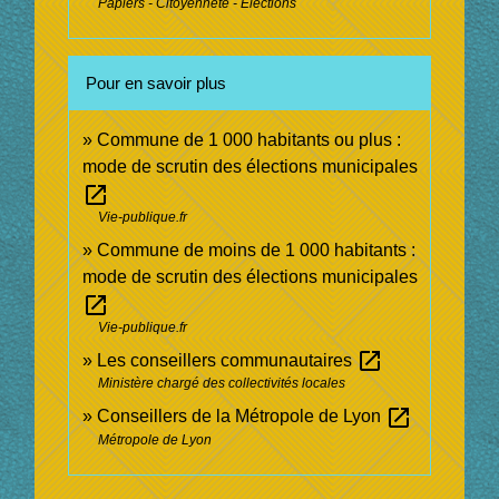
Papiers - Citoyenneté - Élections
Pour en savoir plus
Commune de 1 000 habitants ou plus :
mode de scrutin des élections municipales
open_in_new
Vie-publique.fr
Commune de moins de 1 000 habitants :
mode de scrutin des élections municipales
open_in_new
Vie-publique.fr
open_in_new
Les conseillers communautaires
Ministère chargé des collectivités locales
open_in_new
Conseillers de la Métropole de Lyon
Métropole de Lyon