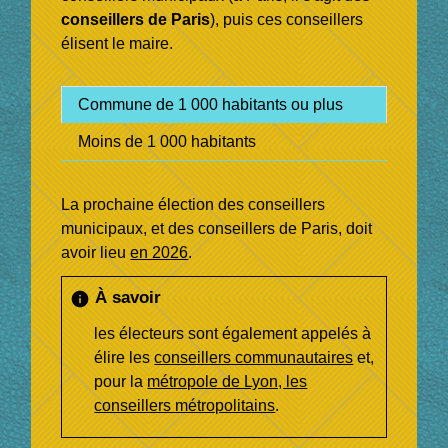
conseillers de Paris
), puis ces conseillers
élisent le maire.
Commune de 1 000 habitants ou plus
Moins de 1 000 habitants
La prochaine élection des conseillers
municipaux, et des conseillers de Paris, doit
avoir lieu
en 2026
.
À savoir
info
les électeurs sont également appelés à
élire les
conseillers communautaires
et,
pour la
métropole de Lyon, les
conseillers métropolitains
.