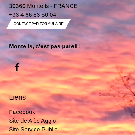
30360 Monteils - FRANCE
+33 4 66 83 50 04
CONTACT PAR FORMULAIRE
Monteils, c'est pas pareil !
Liens
Facebook
Site de Alès Agglo
Site Service Public