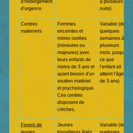
d'hébergement
à plusieurs
d'urgence
nuits)
Centres
Femmes
Variable (de
maternels
enceintes et
quelques
mères isolées
semaines à
(mineures ou
plusieurs
majeures) avec
mois, jusqu'à
leurs enfants de
ce que
moins de 3 ans et
l'enfant ait
ayant besoin d'un
atteint l'âge
soutien matériel
de 3 ans)
et psychologique.
Ces centres
disposent de
crèches.
Foyers de
Jeunes
Variable (de
jeunes
travailleurs âgés
quelques