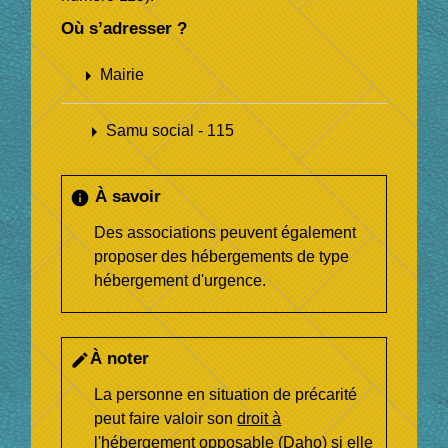
Où s’adresser ?
arrow_right
Mairie
arrow_right
Samu social - 115
À savoir
info
Des associations peuvent également
proposer des hébergements de type
hébergement d'urgence.
À noter
edit
La personne en situation de précarité
peut faire valoir son
droit à
l'hébergement opposable (Daho)
si elle