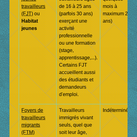
travailleurs
de 16 à 25 ans
mois à
(FJT)
ou
(parfois 30 ans)
maximum 2
Habitat
exerçant une
ans)
jeunes
activité
professionnelle
ou une formation
(stage,
apprentissage,...).
Certains FJT
accueillent aussi
des étudiants et
demandeurs
d'emploi.
Foyers de
Travailleurs
Indéterminée
travailleurs
immigrés vivant
migrants
seuls, quel que
(FTM)
soit leur âge,