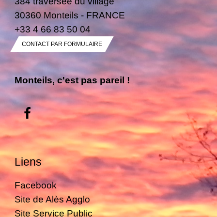
384 traversée du village
30360 Monteils - FRANCE
+33 4 66 83 50 04
CONTACT PAR FORMULAIRE
Monteils, c'est pas pareil !
Liens
Facebook
Site de Alès Agglo
Site Service Public