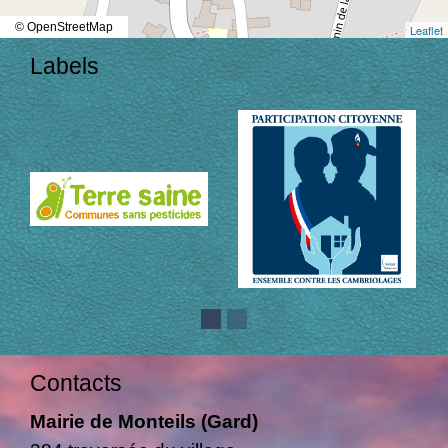
© OpenStreetMap
Leaflet
Labels
Contacts
Mairie de Monteils (Gard)