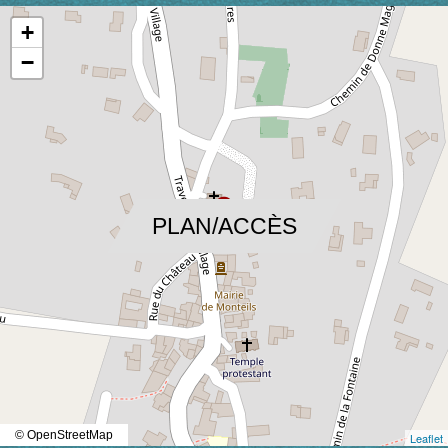
+
−
location_on
PLAN/ACCÈS
© OpenStreetMap
Leaflet