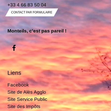
+33 4 66 83 50 04
CONTACT PAR FORMULAIRE
Monteils, c'est pas pareil !
Liens
Facebook
Site de Alès Agglo
Site Service Public
Site des Impôts