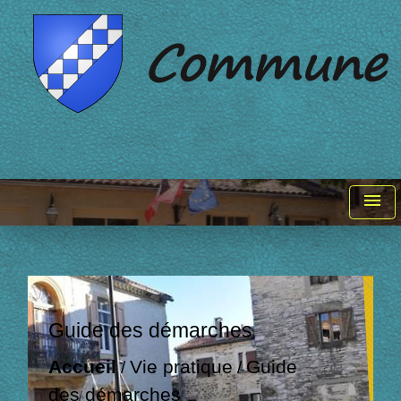
menu
Guide des démarches
Accueil
Vie pratique
Guide
/
/
des démarches