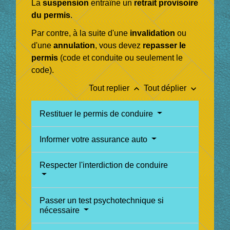
La
suspension
entraîne un
retrait provisoire
du permis
.
Par contre, à la suite d'une
invalidation
ou
d'une
annulation
, vous devez
repasser le
permis
(code et conduite ou seulement le
code).
keyboard_arrow_up
keyboard_arrow_down
Tout replier
Tout déplier
Restituer le permis de conduire
Informer votre assurance auto
Respecter l'interdiction de conduire
Passer un test psychotechnique si
nécessaire