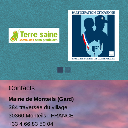
Contacts
Mairie de Monteils (Gard)
384 traversée du village
30360 Monteils - FRANCE
+33 4 66 83 50 04