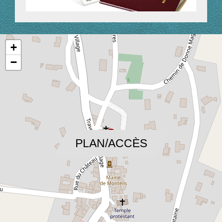
+
−
location_on
PLAN/ACCÈS