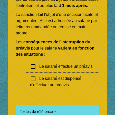
l'entretien, et au plus tard
1 mois après
.
La sanction fait l'objet d'une décision écrite et
argumentée. Elle est adressée au salarié par
lettre recommandée ou remise en main
propre.
Les
conséquences de l'interruption du
préavis
pour le salarié
varient en fonction
des situations
:
check_box_outline_blank
Le salarié effectue un préavis
check_box_outline_blank
Le salarié est dispensé
d'effectuer un préavis
Textes de référence