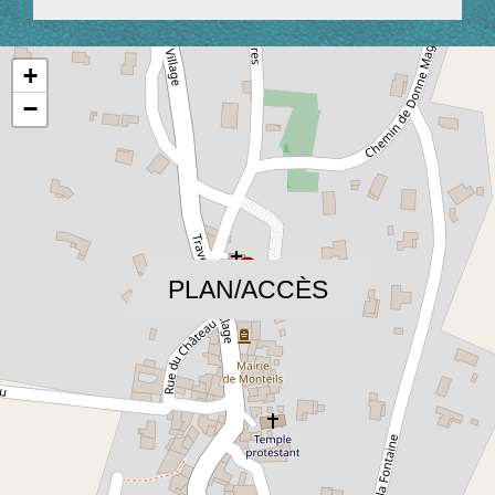
+
−
location_on
PLAN/ACCÈS