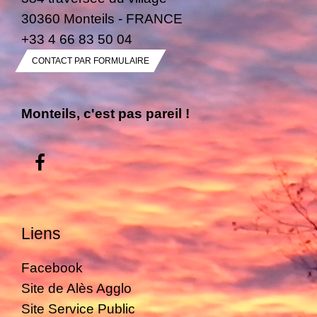
30360 Monteils - FRANCE
+33 4 66 83 50 04
CONTACT PAR FORMULAIRE
Monteils, c'est pas pareil !
Liens
Facebook
Site de Alès Agglo
Site Service Public