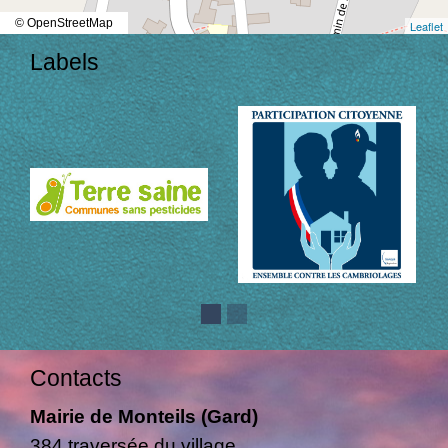
© OpenStreetMap
Leaflet
Labels
Contacts
Mairie de Monteils (Gard)
384 traversée du village