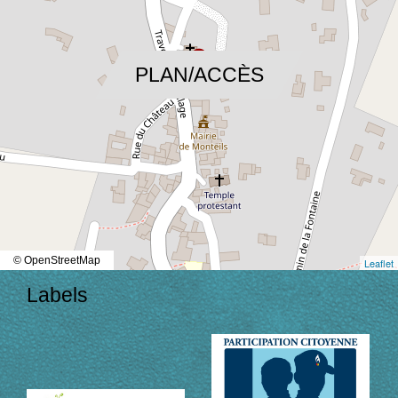
location_on
PLAN/ACCÈS
© OpenStreetMap
Leaflet
Labels