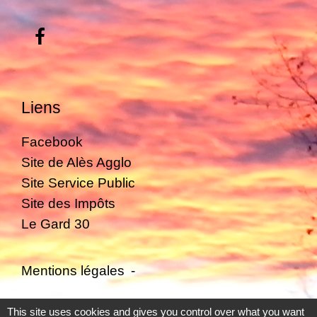
Liens
Facebook
Site de Alès Agglo
Site Service Public
Site des Impôts
Le Gard 30
Mentions légales
-
Politique de confidentialité
-
Accessibilité
-
This site uses cookies and gives you control over what you want