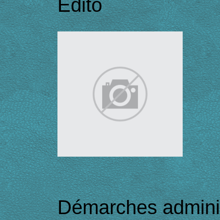
Edito
Démarches adminis