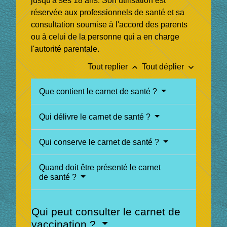
jusqu'à ses 18 ans. Son utilisation est
réservée aux professionnels de santé et sa
consultation soumise à l'accord des parents
ou à celui de la personne qui a en charge
l'autorité parentale.
keyboard_arrow_up
keyboard_arrow_down
Tout replier
Tout déplier
Que contient le carnet de santé ?
Qui délivre le carnet de santé ?
Qui conserve le carnet de santé ?
Quand doit être présenté le carnet
de santé ?
Qui peut consulter le carnet de
vaccination ?