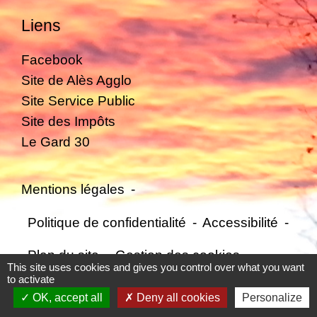
Liens
Facebook
Site de Alès Agglo
Site Service Public
Site des Impôts
Le Gard 30
Mentions légales
-
Politique de confidentialité
-
Accessibilité
-
Plan du site
-
Gestion des cookies
This site uses cookies and gives you control over what you want
to activate
OK, accept all
Deny all cookies
Personalize
Site créé en partenariat avec Réseau des Communes